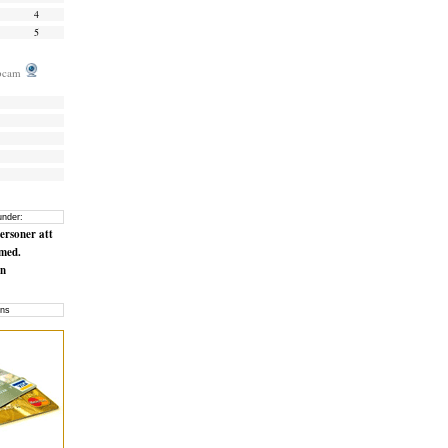
4
5
ebcam
under:
ersoner att
med.
en
ns