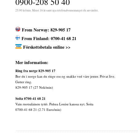
0900-208 50 40
25.90 kr/min. Minst 18 år samt äga telefonabonnemanget du använder.
From Norway: 829-905 17
From Finland: 0700-41 68 21
Förskottsbetala online >>
Mer information:
Ring fra norge 829-905 17
Bor du i norge kan du ringe oss og snakke ved våre jenter. Privat live.
Gutter ring.
829-905 17 (27 Nok/min)
Soita 0700-41 68 21
Vain ruotsalainen tyttö. Puhua Louise kanssa nyt. Soita
0700-41 68 21 (2.71 Euro/min)