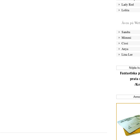
Lady Red
Lolita
Även på W
Sandra
Mimmi
Cissi
Anya
Lina Lee
Nöjda k
Fantastiska p
prata 
/K
Anno