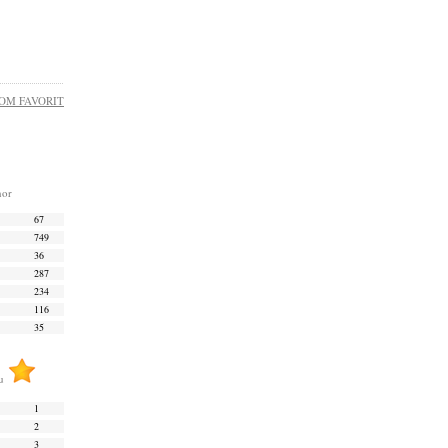
OM FAVORIT
nor
67
749
36
287
234
116
35
nu
1
2
3