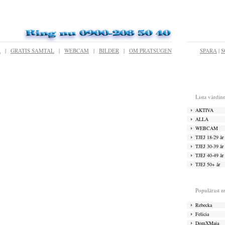
R
|
GRATIS SAMTAL
|
WEBCAM
|
BILDER
|
OM PRATSUGEN
SPARA
|
S
Lista värdin
AKTIVA
ALLA
WEBCAM
TJEJ 18-29 år
TJEJ 30-39 år
TJEJ 40-49 år
TJEJ 50+ år
Populärast 
Rebecka
Felicia
DomXMaja