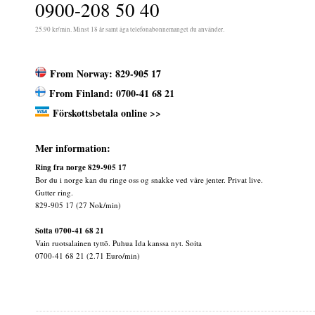
0900-208 50 40
25.90 kr/min. Minst 18 år samt äga telefonabonnemanget du använder.
From Norway: 829-905 17
From Finland: 0700-41 68 21
Förskottsbetala online >>
Mer information:
Ring fra norge 829-905 17
Bor du i norge kan du ringe oss og snakke ved våre jenter. Privat live.
Gutter ring.
829-905 17 (27 Nok/min)
Soita 0700-41 68 21
Vain ruotsalainen tyttö. Puhua Ida kanssa nyt. Soita
0700-41 68 21 (2.71 Euro/min)