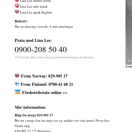
Lina Lee snakke norsk
Lina Lee taler dansk
Lina Lee speak English
Bodyart:
Har en piercing i naveln, 4 små tatueringar
Prata med Lina Lee:
0900-208 50 40
25.90 kr/min. Minst 18 år samt äga telefonabonnemanget du använder.
/Lin
From Norway: 829-905 17
From Finland: 0700-41 68 21
Förskottsbetala online >>
Mer information:
Ring fra norge 829-905 17
Bor du i norge kan du ringe oss og snakke ved våre jenter. Privat live.
Gutter ring.
829-905 17 (27 Nok/min)