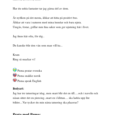
Har du udda fantasier tar jag gärna del av dem.
Är nyfiken på det mesta, älskar att hitta på positivt bus.
Älskar att vara i naturen med mina hundar och bara njuta.
Umgås, festar, grillar mm fina saker som ger njutning här i livet.
Jag finns här ofta, för dig..
Du kanske blir den vän som man vill ha...
Kram
Ring så snackar vi!
Puma pratar svenska
Puma snakke norsk
Puma speak English
Bodyart:
Jag har tre tatueringar idag, men snart blir det en till.....och i naveln och
näsan sitter det en piercing..snart en i klittan.... ska ladda upp lite
bilder....Var tycker du min nästa tatuering ska placeras?
Prata med Puma: