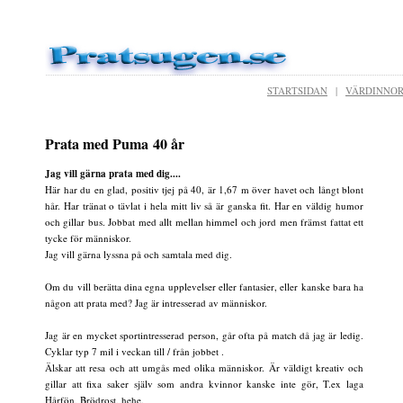
STARTSIDAN
|
VÄRDINNO
Prata med Puma 40 år
Jag vill gärna prata med dig....
Här har du en glad, positiv tjej på 40, är 1,67 m över havet och långt blont
hår. Har tränat o tävlat i hela mitt liv så är ganska fit. Har en väldig humor
och gillar bus. Jobbat med allt mellan himmel och jord men främst fattat ett
tycke för människor.
Jag vill gärna lyssna på och samtala med dig.
Om du vill berätta dina egna upplevelser eller fantasier, eller kanske bara ha
någon att prata med? Jag är intresserad av människor.
Jag är en mycket sportintresserad person, går ofta på match då jag är ledig.
Cyklar typ 7 mil i veckan till / från jobbet .
Älskar att resa och att umgås med olika människor. Är väldigt kreativ och
gillar att fixa saker själv som andra kvinnor kanske inte gör, T.ex laga
Hårfön, Brödrost, hehe.