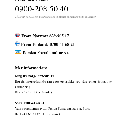
0900-208 50 40
25.90 kr/min. Minst 18 år samt äga telefonabonnemanget du använder.
From Norway: 829-905 17
From Finland: 0700-41 68 21
Förskottsbetala online >>
Mer information:
Ring fra norge 829-905 17
Bor du i norge kan du ringe oss og snakke ved våre jenter. Privat live.
Gutter ring.
829-905 17 (27 Nok/min)
Soita 0700-41 68 21
Vain ruotsalainen tyttö. Puhua Puma kanssa nyt. Soita
0700-41 68 21 (2.71 Euro/min)