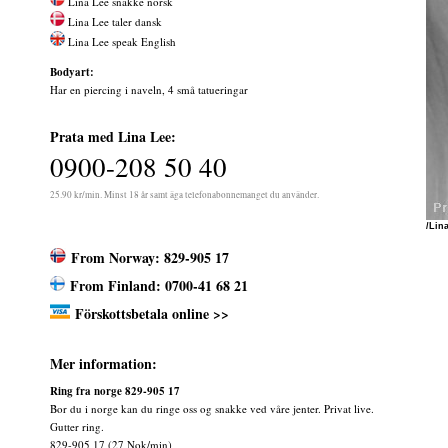
Lina Lee snakke norsk
Lina Lee taler dansk
Lina Lee speak English
Bodyart:
Har en piercing i naveln, 4 små tatueringar
Prata med Lina Lee:
0900-208 50 40
25.90 kr/min. Minst 18 år samt äga telefonabonnemanget du använder.
/Lin
From Norway: 829-905 17
From Finland: 0700-41 68 21
Förskottsbetala online >>
Mer information:
Ring fra norge 829-905 17
Bor du i norge kan du ringe oss og snakke ved våre jenter. Privat live.
Gutter ring.
829-905 17 (27 Nok/min)