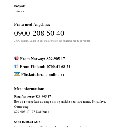
Bodyart:
Tatuerad
Prata med Angelina:
0900-208 50 40
25.90 kr/min. Minst 18 år samt äga telefonabonnemanget du använder.
From Norway: 829-905 17
From Finland: 0700-41 68 21
Förskottsbetala online >>
Mer information:
Ring fra norge 829-905 17
Bor du i norge kan du ringe oss og snakke ved våre jenter. Privat live.
Gutter ring.
829-905 17 (27 Nok/min)
Soita 0700-41 68 21
Vain ruotsalainen tyttö. Puhua Angelina kanssa nyt. Soita